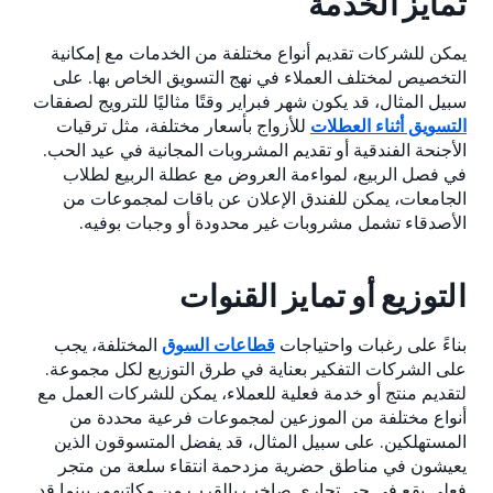
تمايز الخدمة
يمكن للشركات تقديم أنواع مختلفة من الخدمات مع إمكانية
التخصيص لمختلف العملاء في نهج التسويق الخاص بها. على
سبيل المثال، قد يكون شهر فبراير وقتًا مثاليًا للترويج لصفقات
التسويق أثناء العطلات
للأزواج بأسعار مختلفة، مثل ترقيات
الأجنحة الفندقية أو تقديم المشروبات المجانية في عيد الحب.
في فصل الربيع، لمواءمة العروض مع عطلة الربيع لطلاب
الجامعات، يمكن للفندق الإعلان عن باقات لمجموعات من
الأصدقاء تشمل مشروبات غير محدودة أو وجبات بوفيه.
التوزيع أو تمايز القنوات
بناءً على رغبات واحتياجات
قطاعات السوق
المختلفة، يجب
على الشركات التفكير بعناية في طرق التوزيع لكل مجموعة.
لتقديم منتج أو خدمة فعلية للعملاء، يمكن للشركات العمل مع
أنواع مختلفة من الموزعين لمجموعات فرعية محددة من
المستهلكين. على سبيل المثال، قد يفضل المتسوقون الذين
يعيشون في مناطق حضرية مزدحمة انتقاء سلعة من متجر
فعلي يقع في حي تجاري صاخب بالقرب من مكاتبهم، بينما قد