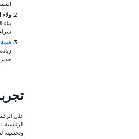
المسا
ولاء ا
بناء ا
شراء 
قيمة 
زيادة
جديرة
تجربة
على الرغم م
الرئيسية. 
وتحسينه لت