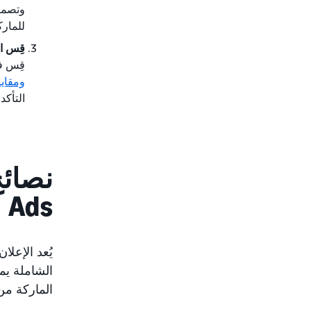
وتصمي
للمارك
قِس اس
قِس فع
ومقاي
التأكد
Ads
يُعد الإعلا
الشاملة يم
الماركة من 