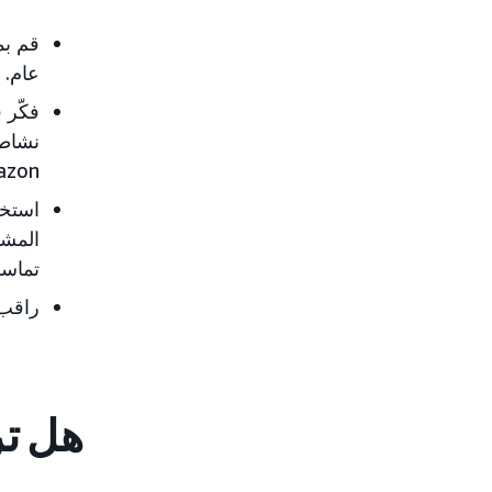
قم بم
عام.
فكّر
نشاطك
zon.
استخد
المشا
تماسك
راقب 
هل تر