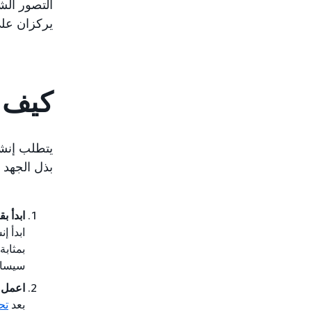
التصور الشا
يركزان على
كيف ي
يتطلب إنشاء
بذل الجهد 
ابدأ ب
ابدأ إ
بمثابة
سيساع
اعمل ع
بعد
تح