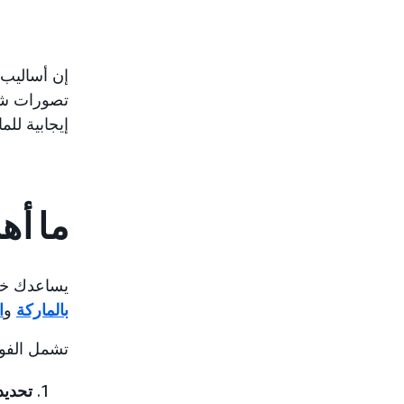
إن أساليب م
تصورات شام
إيجابية للما
ما أه
يساعدك خلق
بالماركة
و
ا
تشمل الفوائ
تحديد