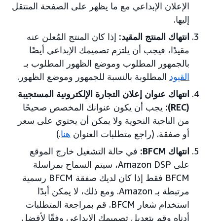
الإعلان الإبداعي مع ما يظهر على الصفحة المنتقل
إليها.
انتهاك المنتج المقيد:
إذا كان المنتج المُعلن عنه
مقيدًا، فيجب أن يلتزم تصميمك الإبداعي أيضًا
بالجمهور المطلوب وموضع الظهور المطلوب بـ
القيود
المطلوبة بالنسبة للجمهور وموضع الظهور.
انتهاك عنوان إعلان التجارة الإلكترونية المستجيبة
(REC):
يجب أن يكون عنوانك المخصص صحيحًا
من الناحية النحوية ولا يمكن أن يحتوي على سعر
أو صفقة. (راجع متطلبات العنوان
هنا
.)
انتهاك BFCM:
في حالة التشغيل خارج الموقع
على Amazon DSP، سيتم السماح بمراسلة
BFCM فقط إذا كان لديك صفقة BFCM رسمية
مرتبطة بـ Amazon. ومع ذلك، لا يمكن أبدًا
استخدام شعار BFCM. قم بمراجعة المتطلبات
أدناه وقم بتعديل تصميمك الإبداعي وفقًا لأفضل