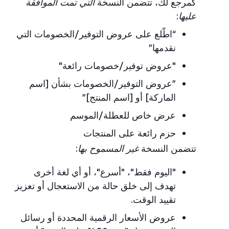
كمرجع لك، تتضمن النسخة
التي تمت الموافقة
عليها
:
“اطّلع على عروض التوفير/الخصومات التي
نقدمها”
"عروض توفير/خصومات رائعة"
”عروض التوفير/الخصومات بشأن [اسم
الماركة] أو [اسم المنتج]”
عرض خاص للعطلة/الموسم
حزم رائعة على المنتجات
تتضمن النسخة
غير المسموح بها
:
"اليوم فقط"، "أسرع"، أو أي لغة أخرى
تهدف إلى خلق حالة من الاستعجال أو تعزيز
تقييد الوقت.
عروض الأسعار الرقمية المحددة أو رسائل