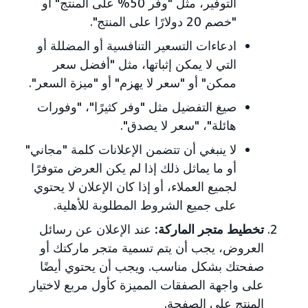
التوفير، مثل "وفر 50% على المنتج" أو
"خصم 20 دولارًا على المنتج".
ادعاءات التسعير التنافسية أو المضللة أو
التي لا يمكن إثباتها، مثل "أفضل سعر
ممكن" أو "سعر لا يهزم" أو "ميزة السعر".
صيغ التفضيل مثل "وفر كثيرًا"، "وفورات
هائلة"، "سعر لا يصدق".
لا ينبغي أن تتضمن الإعلانات كلمة "مجاني"
أو ما يماثل ذلك إذا لم يكن العرض متوفرًا
لجميع العملاء، أو إذا كان الإعلان لا يحتوي
على جميع الشروط المطلوبة للأهلية.
تخطيط متجر الماركة:
عند الإعلان عن رسائل
العروض، يجب أن يتم تسمية متجر ماركتك أو
صفحتك بشكل مناسب. ويجب أن يحتوي أيضًا
على واجهة الصفقات المميزة كأول مربع لاختيار
المنتج على الصفحة.