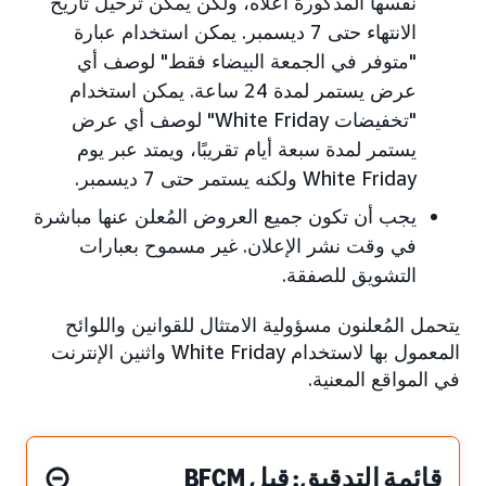
نفسها المذكورة أعلاه، ولكن يمكن ترحيل تاريخ
الانتهاء حتى 7 ديسمبر. يمكن استخدام عبارة
"متوفر في الجمعة البيضاء فقط" لوصف أي
عرض يستمر لمدة 24 ساعة. يمكن استخدام
"تخفيضات White Friday" لوصف أي عرض
يستمر لمدة سبعة أيام تقريبًا، ويمتد عبر يوم
White Friday ولكنه يستمر حتى 7 ديسمبر.
يجب أن تكون جميع العروض المُعلن عنها مباشرة
في وقت نشر الإعلان. غير مسموح بعبارات
التشويق للصفقة.
يتحمل المُعلنون مسؤولية الامتثال للقوانين واللوائح
المعمول بها لاستخدام White Friday واثنين الإنترنت
في المواقع المعنية.
قائمة التدقيق: قبل BFCM