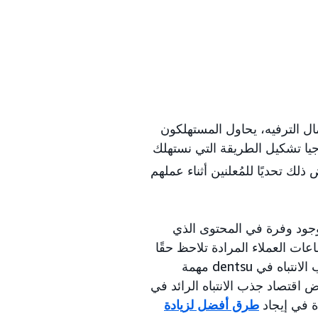
ال الترفيه، يحاول المستهلكون
وجيا تشكيل الطريقة التي نستهلك
لك تحديًا للمُعلنين أثناء عملهم
 نائبة رئيس الشراكات العالمية في dentsu، «مع وجود وفرة في المحتوى الذي
ت العملاء المرادة تلاحظ حقًا
الإعلانات التي تعرضها وتنجذب إليها؟ هذه معضلة يتولى فريق اقتصاد جذب الانتباه في dentsu مهمة
ملائنا وشركائنا مثل Amazon Ads، يسعى عرض اقتصاد جذب الانتباه الرائد في
 في إيجاد
طرق أفضل لزيادة