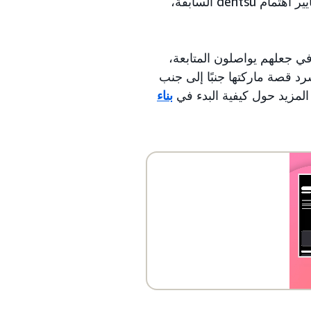
Amazon Music وTwitch اهتمامًا بمقدار 2.6 ضعف وضعفين مقارنة بمعايير اهتمام dentsu السابقة،
في جعلهم يواصلون المتابعة،
رد قصة ماركتها جنبًا إلى جنب
المزيد حول كيفية البدء في
بناء