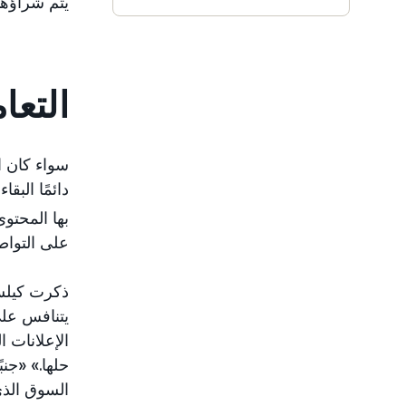
يتم شراؤها
التعا
سواء كان ا
دائمًا البق
بها المحتو
على التواص
يتنافس على
السوق الذي