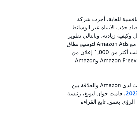
افسية للغاية، أجرت شركة
رجي Lumen تحليلًا طموحًا لاقتصاد جذب الانتباه عبر الوسائط
كيفية زيادته، وبالتالي تطوير
. هذا العام، عملت dentsu مع Amazon Ads لتوسيع نطاق
عملها لأول مرة في وسائط البث، حيث أجرت ثلاث دراسات مشتركة شملت أكثر من 1,000 إعلان من
وAmazon Freevee وAmazon
يوضح هذا العمل كيف يمكن للماركات التواصل مع الجمهور عبر مواقع البث لدى Amazon والعلاقة بين
، قامت جوان ليونغ، رئيسة
 كيم من Amazon Ads، بمناقشة هذه الرؤى بعمق. تابع القراءة