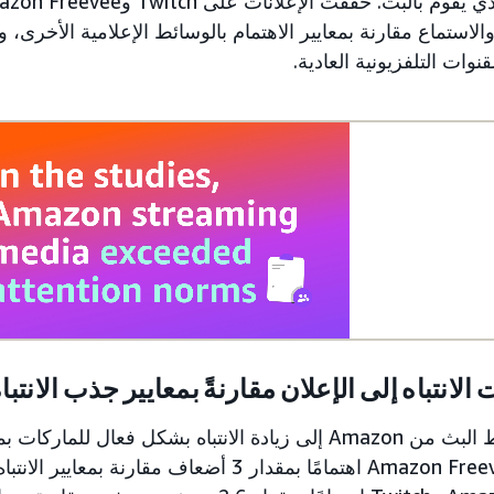
الاستماع مقارنة بمعايير الاهتمام بالوسائط الإعلامية الأخرى،
قنوات التلفزيونية العادية.
لانتباه إلى الإعلان مقارنةً بمعايير جذب الانتبا
أدت وسائط البث من Amazon إلى زيادة الانتباه بشكل فعال ل
حققت Amazon Freevee اهتمامًا بمقدار 3 أضعاف مقا