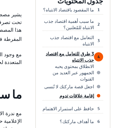
جدول المحتويات
ما المقصود باقتصاد الانتباه؟
1
يشير مصطلح
ما سبب أهمية اقتصاد جذب
2
الانتباه للمُعلنين؟
هذا المصطلح
التعامل مع اقتصاد جذب
المفرطة في
3
الانتباه
3 طرق للتعامل مع اقتصاد
مع وجود ال
4
جذب الانتباه
المتعددة ل
الانطلاق بمحتوى يحبه
الجمهور عبر العديد من
القنوات
اجعل قصة ماركتك لا تُنسى
ما سب
إقامة علاقات تدوم
حافظ على استمرار الاهتمام
5
مع ندرة الا
الإعلامية ح
ما أهداف ماركتك؟
6