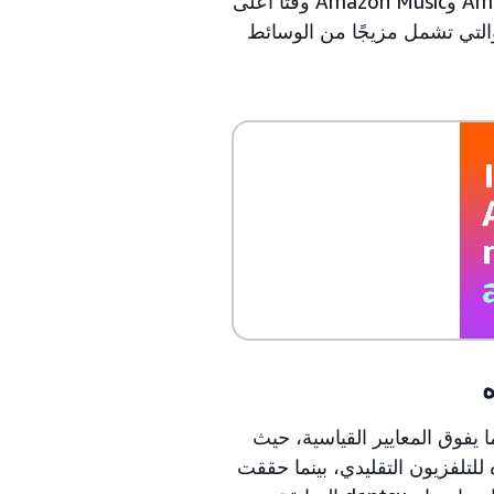
الجمهور الذي يقوم بالبث. حققت الإعلانات على Twitch وAmazon Freevee وAmazon Music وقتًا أعلى
 والتي تشمل مزيجًا من الوسائط
ه
لماركات بما يفوق المعايير القياسية، حيث
رنة بمعايير الانتباه للتلفزيون التقليدي، بينما حققت