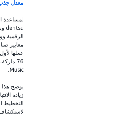
معدل جذب ا
لمساعدة ال
الرقمية وو
معايير صن
76 ماركة، عبر مواقع البث المملوكة لشركة Amazon وهي
Music.
زيادة الانت
لاستكشاف ب