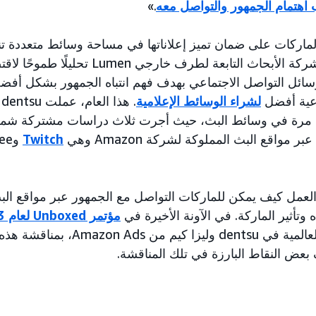
هتمام الجمهور والتواصل معه
.»
ماركات على ضمان تميز إعلاناتها في مساحة وسائط متعددة تن
dentsu وشركة الأبحاث التابعة لطرف خا
سائل التواصل الاجتماعي بهدف فهم انتباه الجمهور بشكل أفضل و
اعية أفضل
لشراء الوسائط الإعلامية
Twitch
باه وتأثير الماركة. في الآونة الأخيرة في
مؤتمر Unboxed لعام 2023
التخطيط العالمية في dentsu وليزا
عض النقاط البارزة في تلك المناقشة.