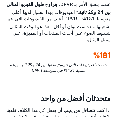
عندما يتعلق الأمر بـ DPVR،
يتراوح طول الفيديو المثالي
بين 24 و29 ثانية
.
3
الفيديوهات بهذا الطول لديها أعلى
متوسط DPVR - %181 أعلى من الفيديوهات التي يتم
تشغيلها لمدة ست ثوانٍ أو أقل.
4
هذا هو الوقت المثالي
لتسليط الضوء على أحدث المنتجات أو المميزة، على
سبيل المثال.
181‏%
حققت الفيديوهات التي تتراوح مدتها بين 24 و29 ثانية زيادة
بنسبة 181% في متوسط DPVR
متحدثان أفضل من واحد
إذا كنت تتساءل من يجب أن يفعل كل هذا الكلام، فلدينا
الإجابة. أدى تضمين اثنين من المتحدثين في الإعلانات