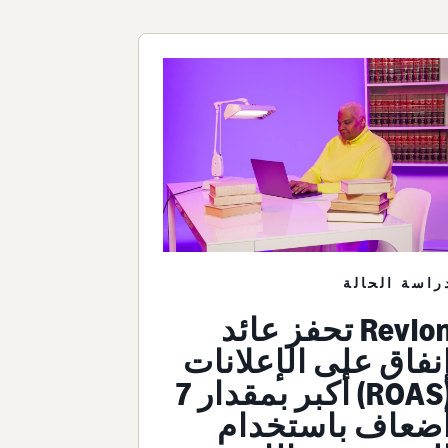
راسة الحالة
Revlon‎ تحفز عائد
نفاق على الإعلانات
(ROAS‎) أكبر بمقدار 7‎
ضعاف باستخدام