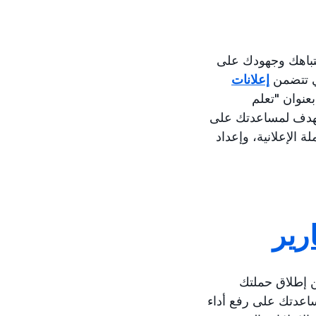
ك بتركيز كامل انتباهك وجهودك على
تي تتضمن
إعلانات
بعنوان "تعلم
تهدف لمساعدتك على
 الإعلانية، وإعداد
رير
من إطلاق حملتك
ساعدتك على رفع أداء