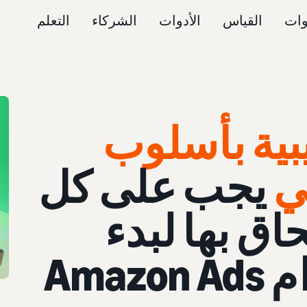
وات
القياس
الأدوات
الشركاء
التعلم
بية بأسلوب
ي
يجب على كل
حاق بها لبدء
Ama