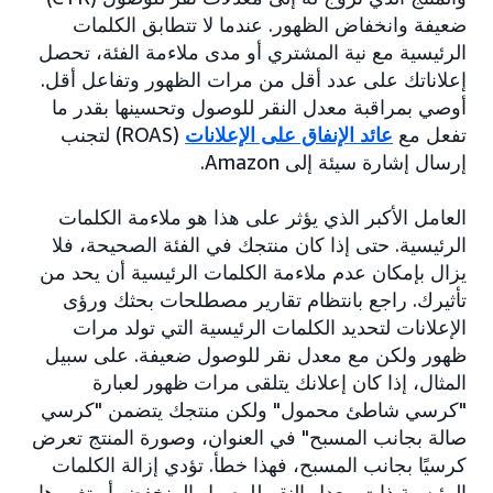
ضعيفة وانخفاض الظهور. عندما لا تتطابق الكلمات
الرئيسية مع نية المشتري أو مدى ملاءمة الفئة، تحصل
إعلاناتك على عدد أقل من مرات الظهور وتفاعل أقل.
أوصي بمراقبة معدل النقر للوصول وتحسينها بقدر ما
تفعل مع
عائد الإنفاق على الإعلانات
(ROAS) لتجنب
إرسال إشارة سيئة إلى Amazon.
العامل الأكبر الذي يؤثر على هذا هو ملاءمة الكلمات
الرئيسية. حتى إذا كان منتجك في الفئة الصحيحة، فلا
يزال بإمكان عدم ملاءمة الكلمات الرئيسية أن يحد من
تأثيرك. راجع بانتظام تقارير مصطلحات بحثك ورؤى
الإعلانات لتحديد الكلمات الرئيسية التي تولد مرات
ظهور ولكن مع معدل نقر للوصول ضعيفة. على سبيل
المثال، إذا كان إعلانك يتلقى مرات ظهور لعبارة
"كرسي شاطئ محمول" ولكن منتجك يتضمن "كرسي
صالة بجانب المسبح" في العنوان، وصورة المنتج تعرض
كرسيًا بجانب المسبح، فهذا خطأ. تؤدي إزالة الكلمات
الرئيسية ذات معدل النقر للوصول المنخفض أو تغييرها