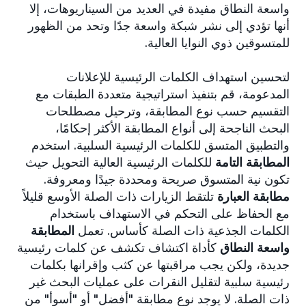
واسعة النطاق مفيدة في العديد من السيناريوهات، إلا
أنها تؤدي إلى نشر شبكة واسعة جدًا وتحد من الظهور
للمتسوقين ذوي النوايا العالية.
لتحسين استهداف الكلمات الرئيسية للإعلانات
المدعومة، قم بتنفيذ استراتيجية متعددة الطبقات مع
التقسيم حسب نوع المطابقة، وترحيل مصطلحات
البحث الناجحة إلى أنواع المطابقة الأكثر إحكامًا،
والتطبيق المتسق للكلمات الرئيسية السلبية. استخدم
المطابقة التامة
للكلمات الرئيسية العالية التحويل حيث
تكون نية المتسوق صريحة ومحددة جيدًا ومعروفة.
مطابقة العبارة
تلتقط الزيارات ذات الصلة الأوسع قليلاً
مع الحفاظ على التحكم في الاستهداف باستخدام
الكلمات الجذعية ذات الصلة كأساس. تعمل
المطابقة
واسعة النطاق
كأداة اكتشاف تكشف عن كلمات رئيسية
جديدة، ولكن يجب مراقبتها عن كثب وإقرانها بكلمات
رئيسية سلبية لتقليل النقرات على عمليات البحث غير
ذات الصلة. لا يوجد نوع مطابقة "أفضل" أو "أسوأ" من