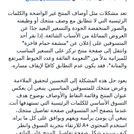
تعد مشكلات مثل أوصاف المنتج غير الواضحة والكلمات
الرئيسية التي لا تتطابق مع وصف منتجك أو وظيفته
والصور المنخفضة الجودة والتسعير البعيد جدًا عن
العروض المماثلة من الأسباب الشائعة. إذا نقر أحد
المتسوقين على إعلان عن "منشفة حمام فاخرة"
وانتقل إلى صفحة منتج تركز على التسعير المناسب
للميزانية بدلاً من "النعومة الفائقة وعدد الخيوط المرتفع
والمتانة"، فقد يكون عدم التطابق كافيًا لإيقاف مساره.
يعود حل هذه المشكلة إلى التحسين لتحقيق الملاءمة
وعرض منتجك للمتسوقين المناسبين. ينبغي أن يعكس
عنوان المنتج وقائمة النقاط والأوصاف بوضوح هدف
التسوق الأساسي للكلمات الرئيسية التي تستهدفها أنت.
عندما يتصفح أحد المتسوقين صفحة تفاصيل منتجك،
ينبغي أن يومئ برأسه ويفهم ويوافق على كل ما يراه.
استخدم المحتوى +A للارتقاء بتجربة التسوق وانظر
كيف سيبدو شكل صفحة تفاصيل المنتج على الهاتف