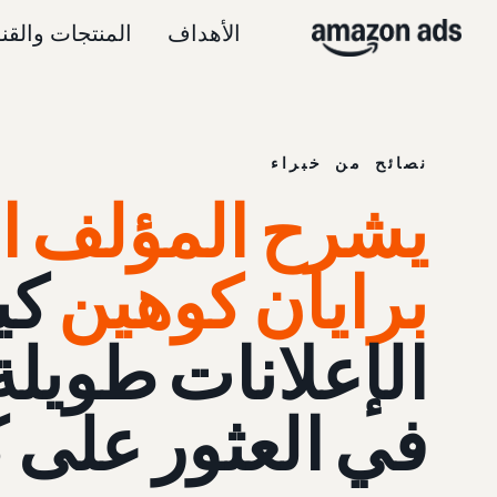
الأهداف
المنتجات والقن
نصائح من خبراء
يشرح المؤلف ال
برايان كوهين
كي
الإعلانات طويلة 
في العثور على ك