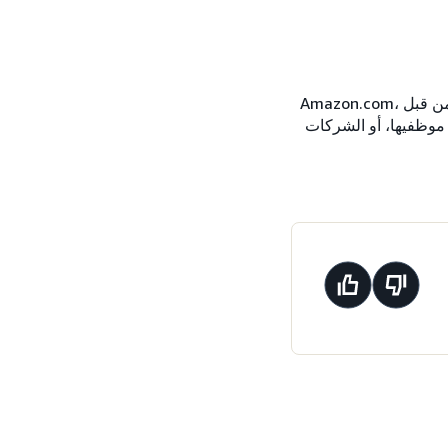
*لا يُدعم تحدي أرباح إعلان المؤلف لمدة 5 أيام بأي شكل من الأشكال أو اعتماده بطريقة أخرى من قبل Amazon.com،
هميها، أو موظفيها، أو الشركات