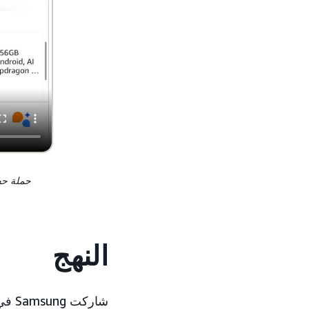
حملة حجز حص
النهج
شاركت Samsung في الاختبار التجريبي