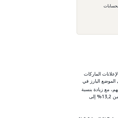
لوطنية والحسابات
 حققت Samsung أعلى نسبة ظهور لإعلانات الماركات
باستمرار في الموضع البارز في
م، مع زيادة بنسبة
(من 13,2% إلى