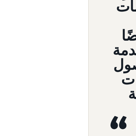
مات
ًا
خدمة
صول
ات
ة