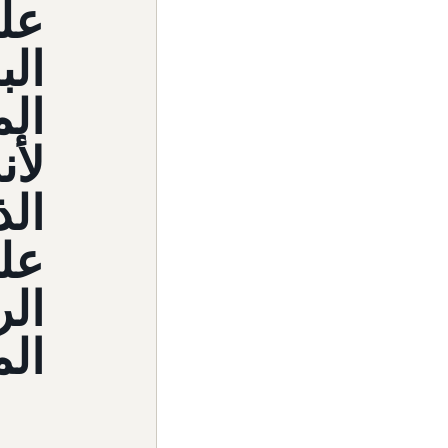
على
الب
الم
لأن
الذ
على
الر
الم