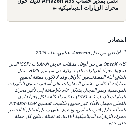
اتصل بمدير حساب Amazon Ads لديك حول
محرك الزيارات الديناميكية
المصادر
1—3
داخلي من أجل Amazon، عالمي، عام 2025.
كان OpenX من بين أوائل منصّات عرض الإعلانات (SSP) الذين
دمجوا محرك الزيارات الديناميكية في سبتمبر 2025. تمثل
النتائج أداء المستخدمين الأوائل وقد لا تكون ممثلة لجميع
عمليات التكامل. تشمل المقارنات على أساس سنوي التأثيرات
الموسمية ونمو المجال بشكل عام بالإضافة إلى تأثير محرك
الزيارات الديناميكية (DTE). تعكس التكلفة لكل إجراء لدى
المُعلن مجمل الأداء عبر جميع إمكانيات تحسين Amazon DSP
الفعالة خلال فترة القياس، وتشمل على سبيل المثال لا الحصر
محرك الزيارات الديناميكية (DTE). قد تختلف نتائج كل حملة
على حدة.