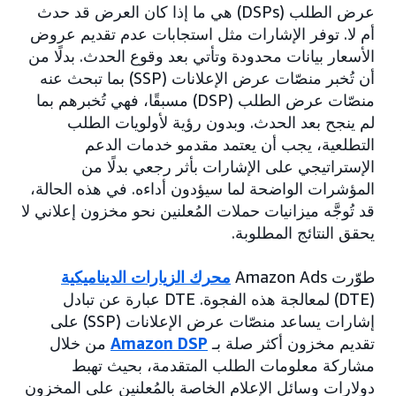
عرض الطلب (DSPs) هي ما إذا كان العرض قد حدث
أم لا. توفر الإشارات مثل استجابات عدم تقديم عروض
الأسعار بيانات محدودة وتأتي بعد وقوع الحدث. بدلًا من
أن تُخبر منصّات عرض الإعلانات (SSP) بما تبحث عنه
منصّات عرض الطلب (DSP) مسبقًا، فهي تُخبرهم بما
لم ينجح بعد الحدث. وبدون رؤية لأولويات الطلب
التطلعية، يجب أن يعتمد مقدمو خدمات الدعم
الإستراتيجي على الإشارات بأثر رجعي بدلًا من
المؤشرات الواضحة لما سيؤدون أداءه. في هذه الحالة،
قد تُوجَّه ميزانيات حملات المُعلنين نحو مخزون إعلاني لا
يحقق النتائج المطلوبة.
طوّرت Amazon Ads
محرك الزيارات الديناميكية
(DTE) لمعالجة هذه الفجوة. DTE عبارة عن تبادل
إشارات يساعد منصّات عرض الإعلانات (SSP) على
تقديم مخزون أكثر صلة بـ
Amazon DSP
من خلال
مشاركة معلومات الطلب المتقدمة، بحيث تهبط
دولارات وسائل الإعلام الخاصة بالمُعلنين على المخزون