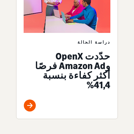
دراسة الحالة
حدّدت OpenX
وAmazon Ad فرصًا
أكثر كفاءة بنسبة
41,4%