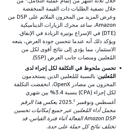
خلال ثلاثة أشهر من إتمام عملية التكامل.
من
خلال تصفية الطلبات ذات القيمة المنخفضة
وعرض المزيد من المخزون الملائم على DSP من
Amazon، ساعد محرك الزيارات الديناميكية
(DTE) في الإسراع بوتيرة الزيادة في الإنفاق.
ويؤكد ذلك أنه عندما تتحسن جودة العرض، يتبعه
الاستثمار، مما يؤدي إلى نتائج أقوى لكل من
المُعلنين ومنصات جانب العرض (SSP).
تحسن ملحوظ في التكلفة لكل إجراء لدى
المُعلنين
: بالنسبة للمُعلنين الذين يستخدمون
المخزون من مصادر OpenX، انخفضت التكلفة
لكل إجراء (CPA) بنسبة 3.4% بين شهري
أغسطس ونوفمبر 2025.
3
يعكس هذا الرقم
مجمل أداء المُعلنين عبر جميع إمكانيات تحسين
Amazon DSP الفعالة أثناء فترة القياس. قد
تختلف نتائج كل حملة على حدة.