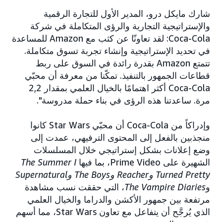
شارك مايكل درو، المدير الأول للتجارة الرقمية
والإستراتيجية التجارية والرؤى المتكاملة في شركة
Coca-Cola: لقد تعاونّا عن كثب مع Amazon للمساعدة
في تحديد الإستراتيجية وإنشاء تجربة تسوق متكاملة.
تتمتع Amazon بقدرة رائدة في السوق على ربط
قطاعات الجمهور بالتنفيذ. تمكّنا من معرفة أن محبّي
Coca-Cola أكثر اهتمامًا بالخيال العلمي بمقدار 2,2
مرة. ساعدتنا هذه الرؤى في بناء حملة مدروسة".
وإدراكاً من Coca-Cola أن محبّي Star Wars كانوا
منجذبين بالفعل إلى المحتوى الترفيهي، عمدت إلى
وضع إعلانات بشكل إستراتيجي خلال المسلسلات
الشهيرة على Prime Video، بما فيها
The Summer I
Turned Pretty وReacher وThe Boys وSupernatural
و
The Vampire Diaries
، التي حققت نسب مشاهدة
مرتفعة بين جمهور الأكشن والدراما والخيال العلمي
الذي يُرجَّح أن يتفاعل مع تعاون Star Wars، مما أسهم