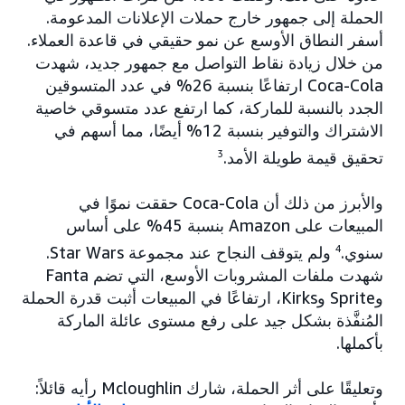
الحملة إلى جمهور خارج حملات الإعلانات المدعومة.
أسفر النطاق الأوسع عن نمو حقيقي في قاعدة العملاء.
من خلال زيادة نقاط التواصل مع جمهور جديد، شهدت
Coca-Cola ارتفاعًا بنسبة 26% في عدد المتسوقين
الجدد بالنسبة للماركة، كما ارتفع عدد متسوقي خاصية
الاشتراك والتوفير بنسبة 12% أيضًا، مما أسهم في
تحقيق قيمة طويلة الأمد.
3
والأبرز من ذلك أن Coca-Cola حققت نموًا في
المبيعات على Amazon بنسبة 45% على أساس
سنوي.
4
ولم يتوقف النجاح عند مجموعة Star Wars.
شهدت ملفات المشروبات الأوسع، التي تضم Fanta
وSprite وKirks، ارتفاعًا في المبيعات أثبت قدرة الحملة
المُنفَّذة بشكل جيد على رفع مستوى عائلة الماركة
بأكملها.
وتعليقًا على أثر الحملة، شارك Mcloughlin رأيه قائلاً: