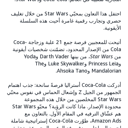
احتفل هذا التعاون بمحبّي Star Wars من خلال تغليف
حصري وتجارب رقمية غامرة أحيت هذه السلسلة
الأيقونية.
أتيحت للمعجبين فرصة جمع 21 علبة وزجاجة Coca-
Cola من الإصدار المحدود، تضمّنت شخصيات أيقونية
من
Star Wars
، من بينها Darth Vader وYoda
وPrincess Leia وLuke Skywalker وThe
Mandalorian وAhsoka Tano.
أدركت Coca-Cola أستراليا فرصةً سانحة: جذب اهتمام
الجمهور من الجيل Z وإشعال الحماس في نفوس محبّي
Star Wars المخلصين من خلال هذه المجموعة
محدودة الإصدار. ماذا كانت الرؤية؟ محبّو Star Wars
هم عشّاق الترفيه في المقام الأول. بالتعاون مع
Amazon Ads، طوّرت Coca-Cola إستراتيجية شاملة
لجميع المراحل، بهدف رفع الوعي بالمجموعة وتحقيق