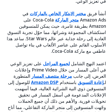
في تعزيز الوعي.
أنشأ فريق
مختبر الابتكار الخاص بالماركات
في
Amazon Ads
متجر الماركة
Coca-Cola على
Amazon بطريقة غامرة، حيث يمكن للمتسوقين
استكشاف المجموعة وشرائها، مما حوّل تجربة التسوق
العادية إلى رحلة جذابة عبر عالم Star Wars. ساعد هذا
الأسلوب القائم على عناصر الألعاب في بناء تواصل
عاطفي مع ماركة Coca-Cola.
اعتمد النهج الشامل
لجميع المراحل
على تعزيز الوعي
في أعلى المسار من خلال Prime Video وإعلانات
العرض، إلى جانب
مرحلة منتصف المسار
المتطورة
لـ
إعادة التسويق
باستخدام
Amazon DSP
للوصول إلى
المتسوقين ذوي النية الشرائية العالية، فيما أسهمت
الإعلانات المدعومة في أسفل المسار في تحقيق
تحويلات فورية. والأهم من ذلك أن جميع الحملات
وجّهت المتسوقين إلى متجر الماركة التفاعلي، مما أتاح