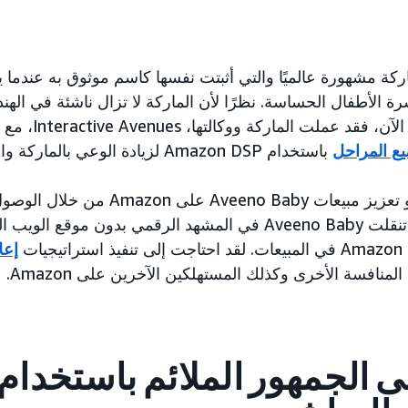
Ave هي ماركة مشهورة عالميًا والتي أثبتت نفسها كاسم موثوق به عندما ي
شرة الأطفال الحساسة. نظرًا لأن الماركة لا تزال ناشئة في ال
يع المراحل
باستخدام Amazon DSP لزيادة الوعي بالماركة والاهتمام ونية الشراء.
كان هدف Aveeno هو تعزيز مبيعات eno Baby
في صيف عام 2023. تنقلت Aveeno Baby في المشهد الرقمي بدون موقع
ات
إعل
منافسة الأخرى وكذلك المستهلكين الآخرين على Amazon.
 الجمهور الملائم باستخدام 