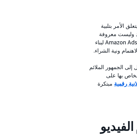
تعلق الأمر بتلبية
هند وليست معروفة
على نطاق واسع حتى الآن، فقد عملت الماركة ووكالتها، Interactive Avenues، مع Amazon Ads لبناء
Ave على Amazon من خلال الوصول إلى الجمهور الملائم
 الويب الخاص بها على
انية رقمية
مبتكرة
الفيديو