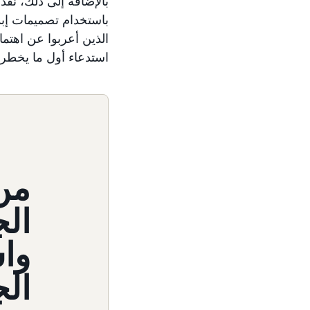
باستخدام تصميمات إبد
استدعاء أول ما يخطر ب
من 
واس
الج