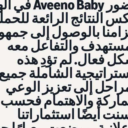
حضور Aveeno Baby ف
س النتائج الرائعة للحمل
زامنا بالوصول إلى جمهور
مستهدف والتفاعل معه
ل فعال. لم تؤدِ هذه
ستراتيجية الشاملة جميع
راحل إلى تعزيز الوعي
ماركة والاهتمام فحسب،
ت أيضًا استثماراتنا