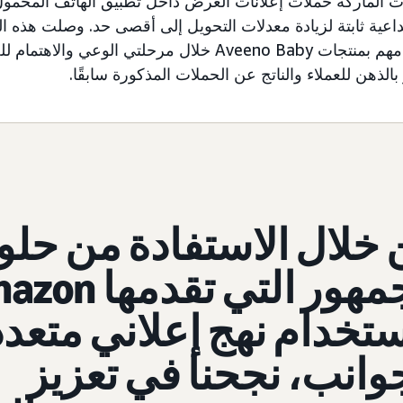
اعية ثابتة لزيادة معدلات التحويل إلى أقصى حد. وصلت هذه ال
الذين أعربوا عن اهتمامهم بمنتجات Aveeno Baby خلال مرحلتي ال
الذهن للعملاء والناتج عن الحملات المذكورة سابقًا.
خلال الاستفادة من حلو
الجمهور التي تقدمه
تخدام نهج إعلاني متعدد
وانب، نجحنا في تعزيز