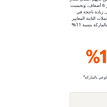
في غضون تسعة أسابيع. شهدت قاعدة الباحثين عن الماركة ومتصفحيها تحسنًا بمقدار 6 أضعاف، وتحسنت
مما يشير إلى زيادة ناجحة في
ات الثابتة المعايير
، التي أكملتها شركة Nielsen، إلى زيادة الوعي بالماركة بنسبة 11%
%1
#
الوعي بالماركة