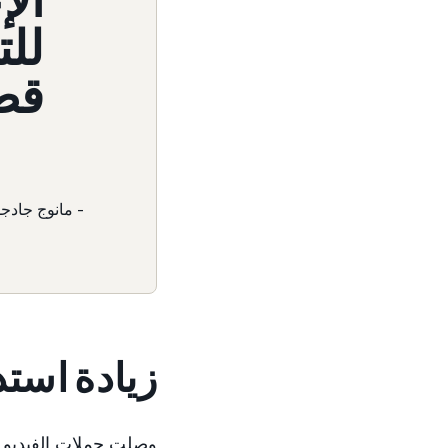
الإ
للت
قطا
- مانوج جادجل،
زيادة استد