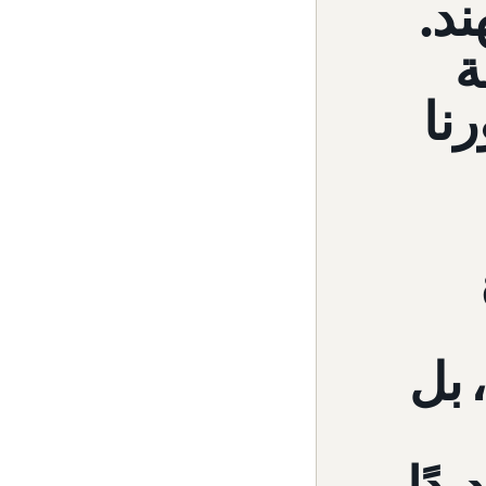
ي الهند.
ة
نا
 بل