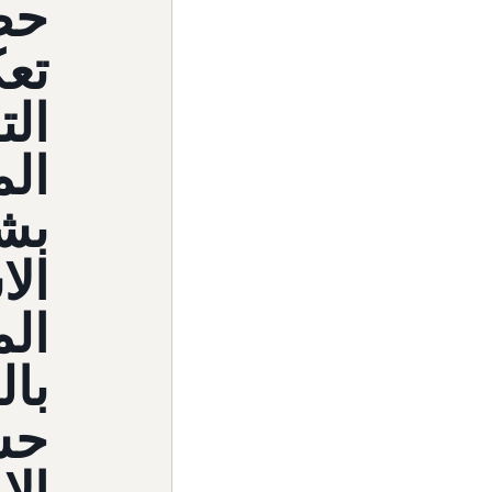
تعك
الت
ال
بشك
الا
الم
بال
حسن