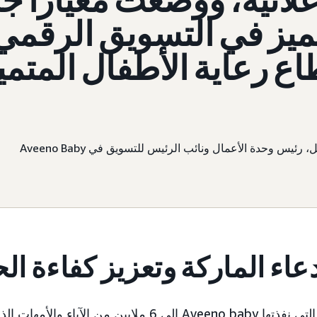
علانية، ووضعت معيارًا جد
ميز في التسويق الرقمي
ع رعاية الأطفال المتمي
 رئيس وحدة الأعمال ونائب الرئيس للتسويق في Aveeno Baby
عاء الماركة وتعزيز كفاءة ال
وصلت حملات الفيديو التي نفذتها Aveeno baby إلى 6 ملايين 