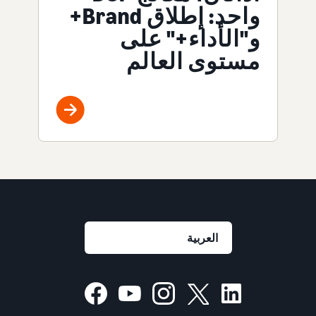
واحد: إطلاق Brand+
و"الأداء+" على
مستوى العالم