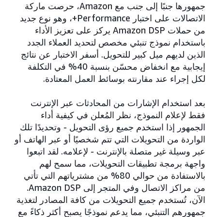
جمهورها جنبًا إلى جنب مع Amazon، حرصت ماركة
الاتصالات على اختبار Performance+، وهو نوع جديد
من حملات Amazon DSP يركز على تعزيز الأداء
باستخدام نموذج تنبئي مخصص لتحديد العملاء الجدد
الذين لديهم ميل كبير للتحويل. أسفر الاختبار عن نتائج
إيجابية مع انخفاض محسّن بنسبة 40% في التكلفة
لكل إجراء عند مقارنته بوسائط العمل المعتادة.
بعد استخدام الإشارات من المحادثات عبر الإنترنت
فقط لإعلام النموذج، نظر المُعلن في كيفية أداء
الجمهور إذا استخدم جميع رؤى التحويل - وتحديدًا تلك
الواردة من التحويلات التي تتم شخصيًا أو عبر الهاتف أو
عبر وسيلة غير متصلة بالإنترنت - لإعلامه. لقد اتبعوا
واجهة برمجة تطبيقات التحويلات، مما سمح لهم
بالاستفادة من حوالي 80% من مشترياتهم التي تأتي
من مراكز الاتصال وفي المتجر إلى Amazon DSP.
الآن، تُستخدم جميع التحويلات من كافة المصادر لتغذية
جمهورهم التنبئي، مما يدعم نموذجًا يصبح أكثر ذكاءً مع