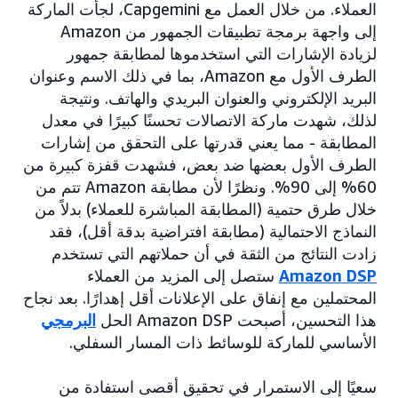
العملاء. من خلال العمل مع Capgemini، لجأت الماركة
إلى واجهة برمجة تطبيقات الجمهور من Amazon
لزيادة الإشارات التي استخدموها لمطابقة جمهور
الطرف الأول مع Amazon، بما في ذلك الاسم وعنوان
البريد الإلكتروني والعنوان البريدي والهاتف. ونتيجة
لذلك، شهدت ماركة الاتصالات تحسنًا كبيرًا في معدل
المطابقة - مما يعني قدرتها على التحقق من إشارات
الطرف الأول بعضها ضد بعض، فشهدت قفزة كبيرة من
60% إلى 90%. ونظرًا لأن مطابقة Amazon تتم من
خلال طرق حتمية (المطابقة المباشرة للعملاء) بدلاً من
النماذج الاحتمالية (مطابقة افتراضية بدقة أقل)، فقد
زادت النتائج من الثقة في أن حملاتهم التي تستخدم
Amazon DSP
ستصل إلى المزيد من العملاء
المحتملين مع إنفاق على الإعلانات أقل إهدارًا. بعد نجاح
هذا التحسين، أصبحت Amazon DSP الحل
البرمجي
الأساسي للماركة للوسائط ذات المسار السفلي.
سعيًا إلى الاستمرار في تحقيق أقصى استفادة من