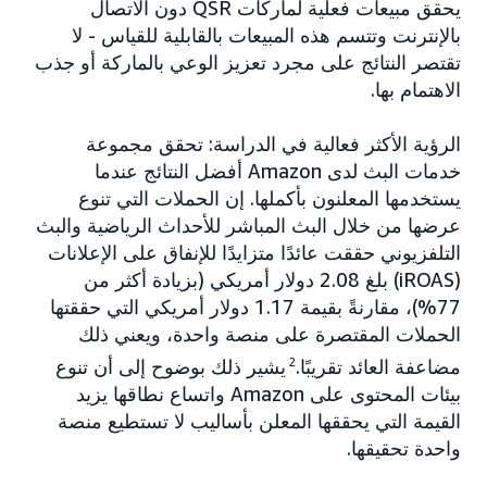
يحقق مبيعات فعلية لماركات QSR دون الاتصال
بالإنترنت وتتسم هذه المبيعات بالقابلية للقياس - لا
تقتصر النتائج على مجرد تعزيز الوعي بالماركة أو جذب
الاهتمام بها.
الرؤية الأكثر فعالية في الدراسة: تحقق مجموعة
خدمات البث لدى Amazon أفضل النتائج عندما
يستخدمها المعلنون بأكملها. إن الحملات التي تنوع
عرضها من خلال البث المباشر للأحداث الرياضية والبث
التلفزيوني حققت عائدًا متزايدًا للإنفاق على الإعلانات
(iROAS) بلغ 2.08 دولار أمريكي (بزيادة أكثر من
77%)، مقارنةً بقيمة 1.17 دولار أمريكي التي حققتها
الحملات المقتصرة على منصة واحدة، ويعني ذلك
مضاعفة العائد تقريبًا.
2
يشير ذلك بوضوح إلى أن تنوع
بيئات المحتوى على Amazon واتساع نطاقها يزيد
القيمة التي يحققها المعلن بأساليب لا تستطيع منصة
واحدة تحقيقها.