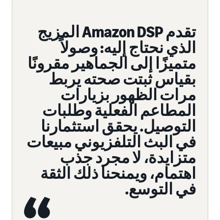
تقدم Amazon DSP المزيج
الذي نحتاج إليه: وصولاً
متميزًا إلى الجماهير مقرونًا
بقياس ثبتت صحته يربط
مرات الظهور بزيارات
المطاعم الفعلية وطلبات
التوصيل. يحقق استثمارنا
في البث التلفزيوني مبيعات
متزايدة، لا مجرد جذب
اهتمام، ويمنحنا ذلك الثقة
في التوسع.