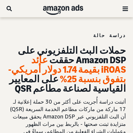
دراسة حالة
حملات البث التلفزيوني على
Amazon DSP حققت
عائد
iROAS بقيمة 1.74 دولار أمريكي
-
بتفوق بنسبة 25%
على المعايير
القياسية لصناعة مطاعم QSR
أثبتت دراسة أُجريت على أكثر من 30 حملة إعلانية لـ
17 ماركة من ماركات مطاعم الخدمة السريعة (QSR)
أن البث التلفزيوني عبر Amazon DSP يحقق مبيعات
متزايدة ثبتت صحتها - بالربط بين مرات الظهور
وعمليات الشراء الفعلية من المطاعم، سواءً في