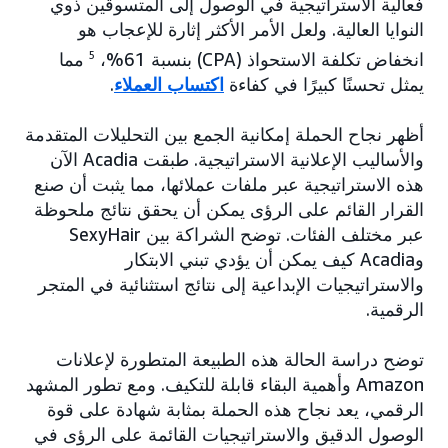
فعالية الاستراتيجية في الوصول إلى المتسوقين ذوي
النوايا العالية. ولعل الأمر الأكثر إثارة للإعجاب هو
انخفاض تكلفة الاستحواذ (CPA) بنسبة 61%،
5
مما
يمثل تحسنًا كبيرًا في كفاءة
اكتساب العملاء
.
أظهر نجاح الحملة إمكانية الجمع بين التحليلات المتقدمة
والأساليب الإعلانية الاستراتيجية. طبقت Acadia الآن
هذه الاستراتيجية عبر ملفات عملائها، مما يثبت أن صنع
القرار القائم على الرؤى يمكن أن يحقق نتائج ملحوظة
عبر مختلف الفئات. توضح الشراكة بين SexyHair
وAcadia كيف يمكن أن يؤدي تبني الابتكار
والاستراتيجيات الإبداعية إلى نتائج استثنائية في المتجر
الرقمية.
توضح دراسة الحالة هذه الطبيعة المتطورة لإعلانات
Amazon وأهمية البقاء قابلة للتكيف. ومع تطور المشهد
الرقمي، يعد نجاح هذه الحملة بمثابة شهادة على قوة
الوصول الدقيق والاستراتيجيات القائمة على الرؤى في