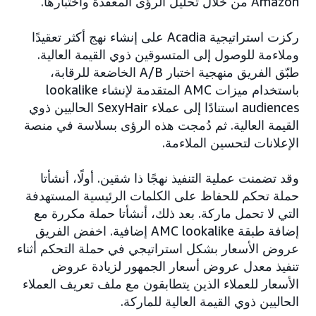
Amazon من خلال تحليل الرؤى المعقدة واختبارها.
ركزت استراتيجية Acadia على إنشاء نهج أكثر تعقيدًا
وملاءمة للوصول إلى المتسوقين ذوي القيمة العالية.
طبّق الفريق منهجية اختبار A/B الخاضعة للرقابة،
باستخدام ميزات AMC المتقدمة لإنشاء lookalike
audiences استنادًا إلى عملاء SexyHair الحاليين ذوي
القيمة العالية. ثم دُمجت هذه الرؤى بسلاسة في منصة
الإعلانات لتحسين الملاءمة.
وقد تضمنت عملية التنفيذ نهجًا ذا شقين. أولًا، أنشأتا
حملة تحكم للحفاظ على الكلمات الرئيسية المستهدفة
التي لا تحمل ماركة. بعد ذلك، أنشأتا حملة مكررة مع
إضافة طبقة AMC lookalike إضافية. اخفض الفريق
عروض الأسعار بشكل استراتيجي في حملة التحكم أثناء
تنفيذ معدل عروض أسعار الجمهور لزيادة عروض
الأسعار للعملاء الذين يتطابقون مع ملف تعريف العملاء
الحاليين ذوي القيمة العالية للماركة.