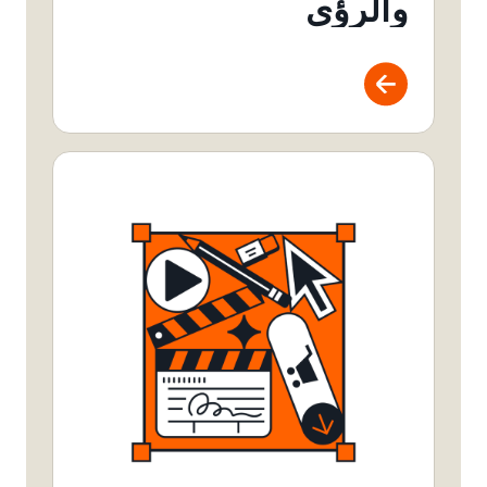
والرؤى