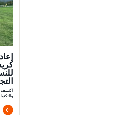
إعاد
كريس
للنس
التج
اكتشف كي
والتكنولوج