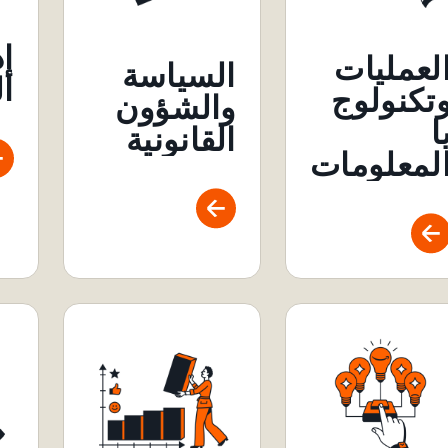
إد
لعمليات
السياسة
ا
تكنولوج
والشؤون
ا
القانونية
لمعلومات
هندسة
لدعم