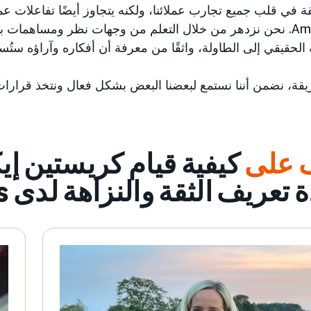
ثقة في قلب جميع تجارب عملائنا، ولكنه يتجاوز أيضًا تفاعلات عم
Amazon Ads. نحن نزدهر من خلال التعلم من وجهات نظر ومساه
لحقيقي إلى الطاولة، واثقًا من معرفة أن أفكاره وآراؤه ستُس
يقة، نضمن أننا نستمع لبعضنا البعض بشكل فعال ونتخذ قرارات 
ف على
كيفية قيام كريستين إي
تعريف الثقة والنزاهة لدى Amazon Ads