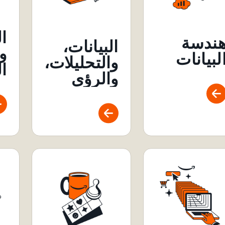
ا
ندسة
البيانات،
و
لبيانات
والتحليلات،
ا
والرؤى