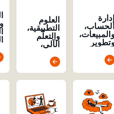
ا
دارة
العلوم
و
لحساب،
التطبيقية،
ا
المبيعات،
والتعلّم
ا
تطوير
الآلي،
وإ
لنشاط
والبحث
ا
لتجاري
ا