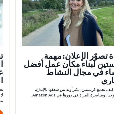
ة تصوّر الإعلان: مهمة
ت
تين لبناء مكان عمل أفضل
ا
اء في مجال النشاط
ع
اري
ا
ف تجمع كريستين إيكيرأولد بين شغفها بالإبداع،
يا، ومناصرة المرأة في دورها في Amazon Ads.
لإ
مس