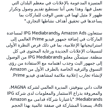
المتميزة المدعومة بالإعلانات في معظم البلدان التي
نعمل فيها. وهذا يعني أننا نستطيع تقديم وصول وتكرار
ظهور لا مثيل لهما في نفس الوقت للماركات بما
يساعدها في تحقيق أهداف نشاطها التجاري."
ستتعاون Amazon Ads وIPG Mediabrands لمساعدة
الماركات في إضافة جمهور فيديو Prime العالمي إلى
استراتيجياتها الإعلامية، بما في ذلك فرص النظرة الأولى
لتنسيقات الإعلانات الجديدة ورعاية المحتوى في كل
منطقة. سيتمكّن معلنو IPG Mediabrands من الوصول
إلى جمهور البث وجذب اهتمامه مع الاستفادة من رؤى
التسوق والترفيه الخاصة بالطرف الأول من Amazon
لإنشاء تجارب إعلانية ملائمة لمشاهدي فيديو Prime.
قالت داني بينوفيتز، المديرة العالمي لشركة MAGNA،
والمعروفة بذراع الاستثمار والمعلومات لدى شركة IPG
Mediabrands: "باعتبارنا شركاء قدامى مع Amazon
Ads، يسعدنا المشاركة في صفقة عالمية بهذا الحجم