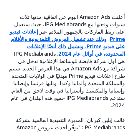
أعلنت Amazon Ads اليوم عن اتفاقية مدتها ثلاث
سنوات وقعتها مع IPG Mediabrands، حيث ستعمل
على ربط الماركات بالجمهور الملائم عبر
إعلانات فيديو
Prime
،
وذلك عند تشغيل العروض التلفزيونية والأفلام
على فيديو Prime، ويشمل ذلك أيضًا الإعلانات
المحدودة، في أوائل عام 2024
. IPG Mediabrands
هي أول شركة قابضة للوسائط الإعلامية تدخل في
شراكة مع Amazon Ads في هذا العرض الجديد. سيتم
طرح إعلانات فيديو Prime مبدئيًا في الولايات المتحدة
والمملكة المتحدة وألمانيا وكندا، وتليها فرنسا وإيطاليا
وإسبانيا والمكسيك وأستراليا في وقت لاحق من العام.
ستدعم IPG Mediabrands جميع هذه البلدان في عام
2024.
قالت إيلين كيرنان، المديرة التنفيذية العالمية لشركة
IPG Mediabrands: "يوفّر أحدث عروض Amazon