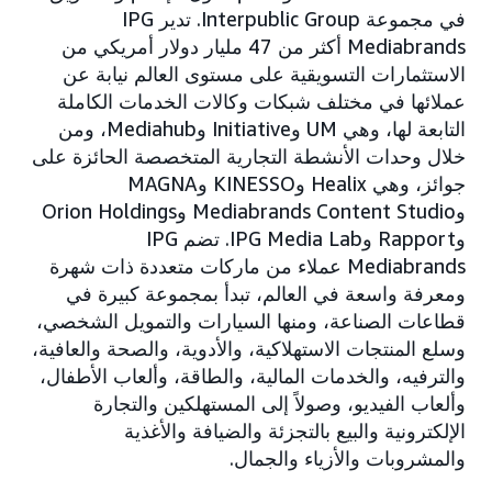
في مجموعة Interpublic Group. تدير IPG
Mediabrands أكثر من 47 مليار دولار أمريكي من
الاستثمارات التسويقية على مستوى العالم نيابة عن
عملائها في مختلف شبكات وكالات الخدمات الكاملة
التابعة لها، وهي UM وInitiative وMediahub، ومن
خلال وحدات الأنشطة التجارية المتخصصة الحائزة على
جوائز، وهي Healix وKINESSO وMAGNA
وMediabrands Content Studio وOrion Holdings
وRapport وIPG Media Lab. تضم IPG
Mediabrands عملاء من ماركات متعددة ذات شهرة
ومعرفة واسعة في العالم، تبدأ بمجموعة كبيرة في
قطاعات الصناعة، ومنها السيارات والتمويل الشخصي،
وسلع المنتجات الاستهلاكية، والأدوية، والصحة والعافية،
والترفيه، والخدمات المالية، والطاقة، وألعاب الأطفال،
وألعاب الفيديو، وصولاً إلى المستهلكين والتجارة
الإلكترونية والبيع بالتجزئة والضيافة والأغذية
والمشروبات والأزياء والجمال.