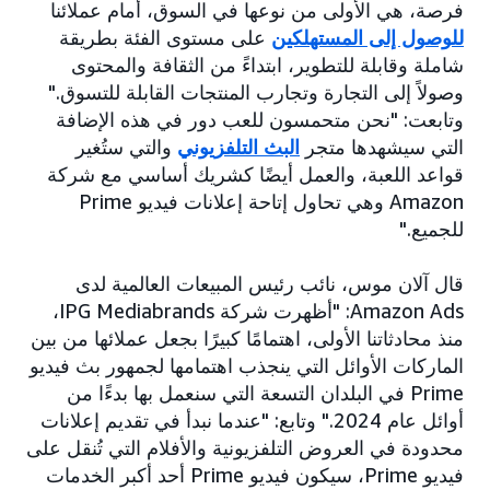
فرصة، هي الأولى من نوعها في السوق، أمام عملائنا
للوصول إلى المستهلكين
على مستوى الفئة بطريقة
شاملة وقابلة للتطوير، ابتداءً من الثقافة والمحتوى
وصولاً إلى التجارة وتجارب المنتجات القابلة للتسوق."
وتابعت: "نحن متحمسون للعب دور في هذه الإضافة
التي سيشهدها متجر
البث التلفزيوني
والتي ستُغير
قواعد اللعبة، والعمل أيضًا كشريك أساسي مع شركة
Amazon وهي تحاول إتاحة إعلانات فيديو Prime
للجميع."
قال آلان موس، نائب رئيس المبيعات العالمية لدى
Amazon Ads: "أظهرت شركة IPG Mediabrands،
منذ محادثاتنا الأولى، اهتمامًا كبيرًا بجعل عملائها من بين
الماركات الأوائل التي ينجذب اهتمامها لجمهور بث فيديو
Prime في البلدان التسعة التي سنعمل بها بدءًا من
أوائل عام 2024." وتابع: "عندما نبدأ في تقديم إعلانات
محدودة في العروض التلفزيونية والأفلام التي تُنقل على
فيديو Prime، سيكون فيديو Prime أحد أكبر الخدمات