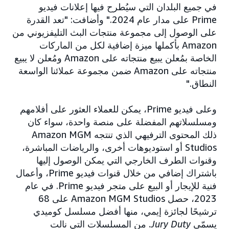
في جميع البلدان التي سيُطرح فيها إعلانات فيديو
Prime على مدار عام 2024." وأضافت: "تعد القدرة
على الوصول إلى مجموعة منتجات البث التليفزيوني من
Amazon بأكملها ميزة إضافية لكل من الماركات
الخاصة بمُعلن يبيع منتجاته على Amazon ومُعلن لا يبيع
منتجاته على Amazon ضمن مجموعة عملائنا الواسعة
النطاق."
وعلى فيديو Prime، يمكن للعملاء العثور على أفلامهم
ومسلسلاتهم المفضلة على منصة واحدة، سواء كان
ذلك المحتوى الترفيهي الذي تنتجه Amazon MGM
Studios أو استوديوهات أخرى، والرياضات المباشرة،
وقنوات الطرف الخارجي التي يمكن الوصول إليها
باشتراك إضافي من خلال قنوات فيديو Prime، وأعمال
فنية للإيجار أو البيع على متجر فيديو Prime. في عام
2023، حصل Amazon MGM Studios على 68
ترشيحًا لجائزة إيمي، منها أفضل مسلسل كوميدي
يسمّى
Jury Duty
. من المسلسلات التي نالت