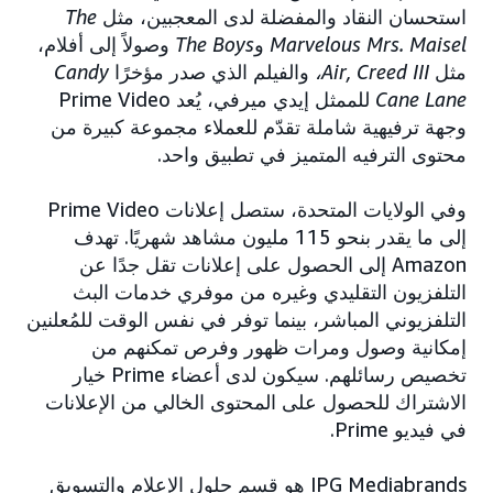
استحسان النقاد والمفضلة لدى المعجبين، مثل
The
Marvelous Mrs. Maisel
و
The Boys
وصولاً إلى
أفلام،
مثل
Air, Creed III،
والفيلم الذي صدر مؤخرًا
Candy
Cane Lane
للممثل إيدي ميرفي، يُعد Prime Video
وجهة ترفيهية شاملة تقدّم للعملاء مجموعة كبيرة من
محتوى الترفيه المتميز في تطبيق واحد.
وفي الولايات المتحدة، ستصل إعلانات Prime Video
إلى ما يقدر بنحو 115 مليون مشاهد شهريًا. تهدف
Amazon إلى الحصول على إعلانات تقل جدًا عن
التلفزيون التقليدي وغيره من موفري خدمات البث
التلفزيوني المباشر، بينما توفر في نفس الوقت للمُعلنين
إمكانية وصول ومرات ظهور وفرص تمكنهم من
تخصيص رسائلهم. سيكون لدى أعضاء Prime خيار
الاشتراك للحصول على المحتوى الخالي من الإعلانات
في فيديو Prime.
IPG Mediabrands هو قسم حلول الإعلام والتسويق