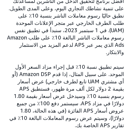
أفضل برنامج لتحقيق الدخل من الناشرين لمساعدتك
على تنمية نشاطك التجاري اليوم، وعلى المدى الطويل.
نطبق حاليًا رسوم معاملات الناشر بنسبة 10٪ على
طلب الطرف الخارجي عبر متجر الإعلانات الموحدة
(UAM). في 1 سبتمبر 2023، سنبدأ في تطبيق نفس
رسوم معاملات الناشر البالغة 10٪ على طلب Amazon
Ads الذي يمر عبر APS لدعم المزيد من الاستثمار
والابتكار.
سيتم تطبيق نسبة 10٪ قبل إجراء مزاد السعر الأول
الموحد. على سبيل المثال، إذا قدم Amazon DSP (أو
أي مشتري UAM تابع لطرف خارجي) عرض أسعار
بقيمة 2 دولار لكل ألف مرة ظهور، فستطبق APS
رسوم بنسبة 10٪ وسيدخل عرض أسعار بقيمة 1.80
دولارًا في مزاد APS. سيستمر دفع 100٪ من جميع
عروض أسعار APS الفائزة (في هذه الحالة، 1.80
دولارًا)، وسيتم عرض رسوم المعاملات البالغة 10٪ في
تقارير APS الخاصة بك.