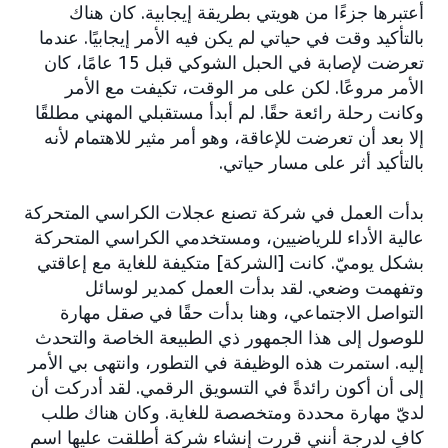
أعتبرها جزءًا من هويتي بطريقة إيجابية. كان هناك
بالتأكيد وقت في حياتي لم يكن فيه الأمر إيجابيًا. عندما
تعرضت لإصابة في الحبل الشوكي قبل 15 عامًا، كان
الأمر مروعًا. لكن على مر الوقت، تكيفت مع الأمر
وكانت رحلة رائعة حقًا. لم أبدأ مستقبلي المهني مطلقًا
إلا بعد أن تعرضت للإعاقة، وهو أمر مثير للاهتمام لأنه
بالتأكيد أثر على مسار حياتي.
بدأت العمل في شركة تصنع عجلات الكراسي المتحركة
عالية الأداء للرياضيين، ومستخدمي الكراسي المتحركة
بشكل يوميّ. كانت [الشركة] متكيفة للغاية مع إعاقتي
وتفهمت وضعي. لقد بدأت العمل كمدير لوسائل
التواصل الاجتماعي، وهنا بدأت حقًا في صقل مهارة
للوصول إلى هذا الجمهور ذي الطبيعة الخاصة والتحدث
إليه. استمرت هذه الوظيفة في التطور، وانتهى بي الأمر
إلى أن أكون رائدةً في التسويق الرقمي. لقد أدركت أن
لديّ مهارة محددة ومتخصصة للغاية. وكان هناك طلب
كافٍ لدرجة أنني قررت إنشاء شركة أطلقت عليها اسم